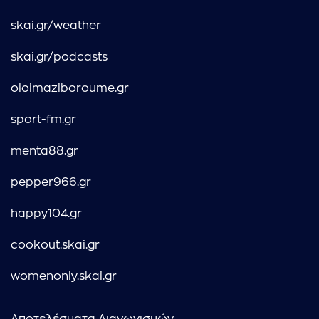
skai.gr/weather
skai.gr/podcasts
oloimaziboroume.gr
sport-fm.gr
menta88.gr
pepper966.gr
happy104.gr
cookout.skai.gr
womenonly.skai.gr