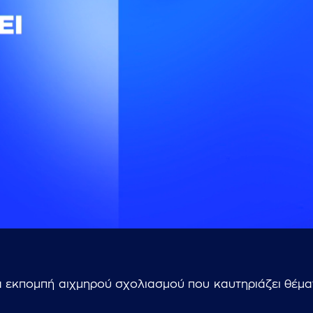
...πληκτρολογήστε κείμενο προς αναζήτηση
α εκπομπή αιχμηρού σχολιασμού που καυτηριάζει θέματα