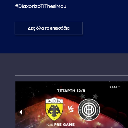
#DiaxorizoTiThesiMou
Δες όλα τα επεισόδια