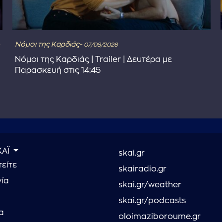
Νόμοι της Καρδιάς-
07/08/2026
Νόμοι της Καρδιάς | Trailer | Δευτέρα με
Παρασκευή στις 14:45
ΚΑΪ
skai.gr
είτε
skairadio.gr
νία
skai.gr/weather
skai.gr/podcasts
α
oloimaziboroume.gr