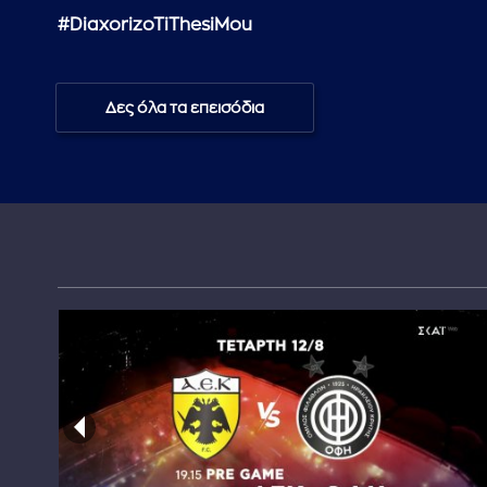
#DiaxorizoTiThesiMou
Δες όλα τα επεισόδια