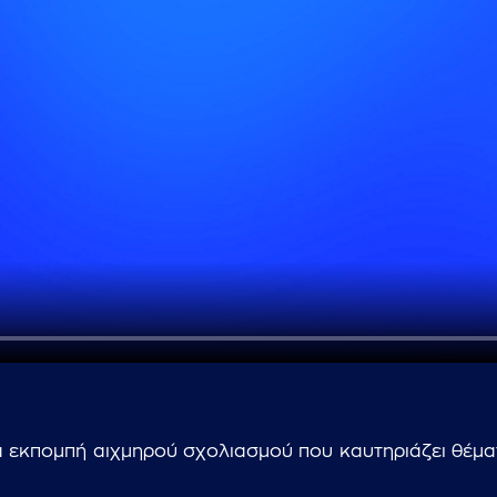
...πληκτρολογήστε κείμενο προς αναζήτηση
α εκπομπή αιχμηρού σχολιασμού που καυτηριάζει θέματα