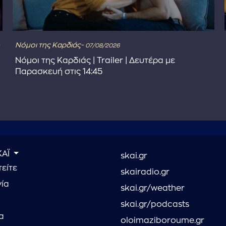
Νόμοι της Καρδιάς-
07/08/2026
Νόμοι της Καρδιάς | Trailer | Δευτέρα με
Παρασκευή στις 14:45
ΚΑΪ
skai.gr
είτε
skairadio.gr
νία
skai.gr/weather
skai.gr/podcasts
α
oloimaziboroume.gr