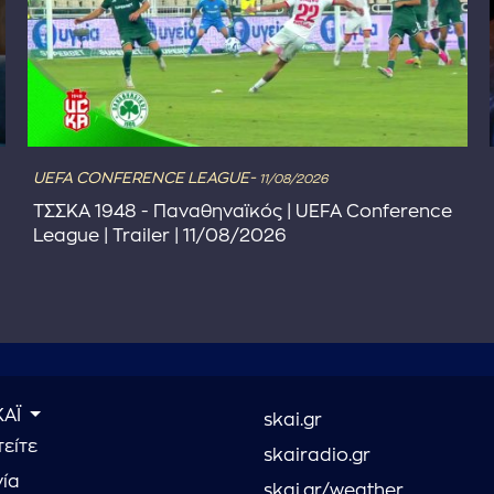
UEFA CONFERENCE LEAGUE-
11/08/2026
ΤΣΣΚΑ 1948 - Παναθηναϊκός | UEFA Conference
League | Trailer | 11/08/2026
ΚΑΪ
skai.gr
είτε
skairadio.gr
νία
skai.gr/weather