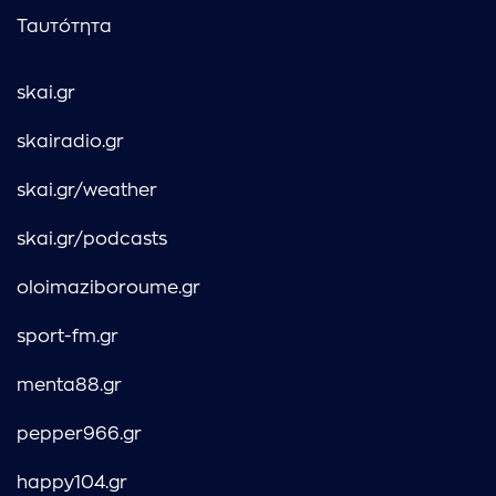
Ταυτότητα
skai.gr
skairadio.gr
skai.gr/weather
skai.gr/podcasts
oloimaziboroume.gr
sport-fm.gr
menta88.gr
pepper966.gr
happy104.gr