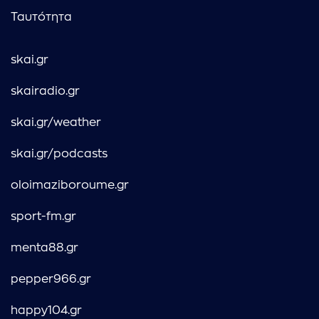
Ταυτότητα
skai.gr
skairadio.gr
skai.gr/weather
skai.gr/podcasts
oloimaziboroume.gr
sport-fm.gr
menta88.gr
pepper966.gr
happy104.gr