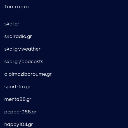
Ταυτότητα
skai.gr
skairadio.gr
skai.gr/weather
skai.gr/podcasts
oloimaziboroume.gr
sport-fm.gr
menta88.gr
pepper966.gr
happy104.gr