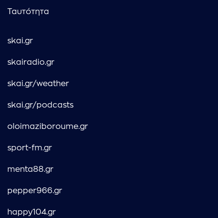
Ταυτότητα
skai.gr
skairadio.gr
skai.gr/weather
skai.gr/podcasts
oloimaziboroume.gr
sport-fm.gr
menta88.gr
pepper966.gr
happy104.gr