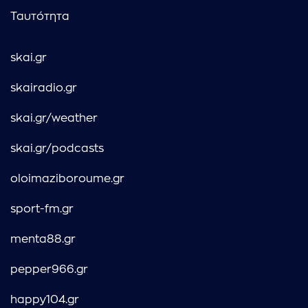
Ταυτότητα
skai.gr
skairadio.gr
skai.gr/weather
skai.gr/podcasts
oloimaziboroume.gr
sport-fm.gr
menta88.gr
pepper966.gr
happy104.gr