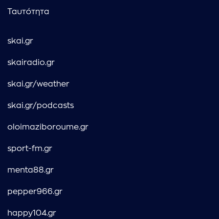
Ταυτότητα
skai.gr
skairadio.gr
skai.gr/weather
skai.gr/podcasts
oloimaziboroume.gr
sport-fm.gr
menta88.gr
pepper966.gr
happy104.gr