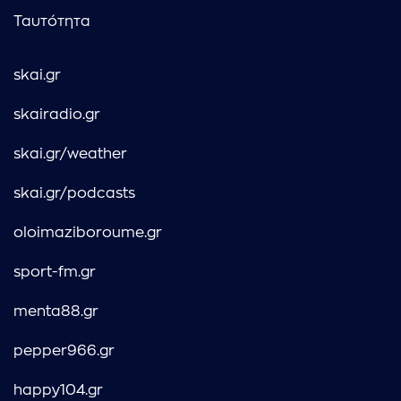
Ταυτότητα
skai.gr
skairadio.gr
skai.gr/weather
skai.gr/podcasts
oloimaziboroume.gr
sport-fm.gr
menta88.gr
pepper966.gr
happy104.gr