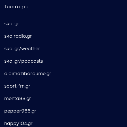
Ταυτότητα
skai.gr
skairadio.gr
skai.gr/weather
skai.gr/podcasts
oloimaziboroume.gr
sport-fm.gr
menta88.gr
pepper966.gr
happy104.gr