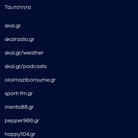
Ταυτότητα
skai.gr
skairadio.gr
skai.gr/weather
skai.gr/podcasts
oloimaziboroume.gr
sport-fm.gr
menta88.gr
pepper966.gr
happy104.gr