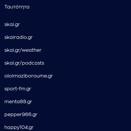
Ταυτότητα
skai.gr
skairadio.gr
skai.gr/weather
skai.gr/podcasts
oloimaziboroume.gr
sport-fm.gr
menta88.gr
pepper966.gr
happy104.gr