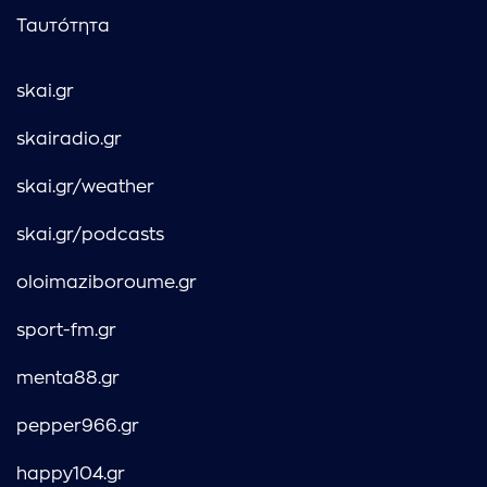
Ταυτότητα
skai.gr
skairadio.gr
skai.gr/weather
skai.gr/podcasts
oloimaziboroume.gr
sport-fm.gr
menta88.gr
pepper966.gr
happy104.gr