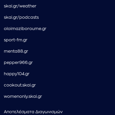
skai.gr/weather
skai.gr/podcasts
oloimaziboroume.gr
sport-fm.gr
menta88.gr
pepper966.gr
happy104.gr
cookout.skai.gr
womenonly.skai.gr
Αποτελέσματα Διαγωνισμών