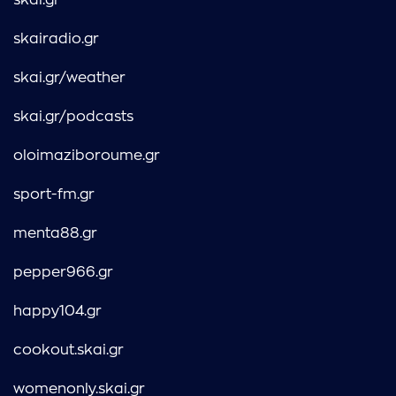
skai.gr
skairadio.gr
skai.gr/weather
skai.gr/podcasts
oloimaziboroume.gr
sport-fm.gr
menta88.gr
pepper966.gr
happy104.gr
cookout.skai.gr
womenonly.skai.gr