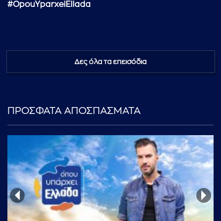
#OpouYparxeiEllada
Δες όλα τα επεισόδια
...πληκτρολογήστε κείμενο προς αναζήτηση
ΠΡΟΣΦΑΤΑ ΑΠΟΣΠΑΣΜΑΤΑ