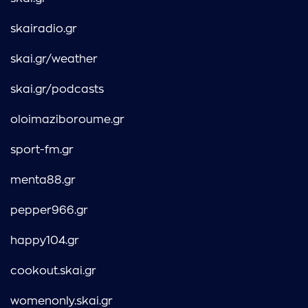
skairadio.gr
skai.gr/weather
skai.gr/podcasts
oloimaziboroume.gr
sport-fm.gr
menta88.gr
pepper966.gr
happy104.gr
cookout.skai.gr
womenonly.skai.gr