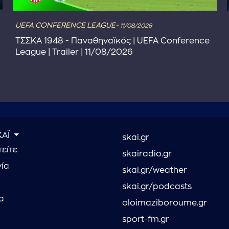
UEFA CONFERENCE LEAGUE-
11/08/2026
ΤΣΣΚΑ 1948 - Παναθηναϊκός | UEFA Conference
League | Trailer | 11/08/2026
ΚΑΪ
skai.gr
είτε
skairadio.gr
νία
skai.gr/weather
skai.gr/podcasts
α
oloimaziboroume.gr
sport-fm.gr