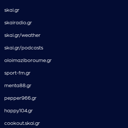
skai.gr
skairadio.gr
skai.gr/weather
skai.gr/podcasts
oloimaziboroume.gr
sport-fm.gr
menta88.gr
pepper966.gr
happy104.gr
cookout.skai.gr