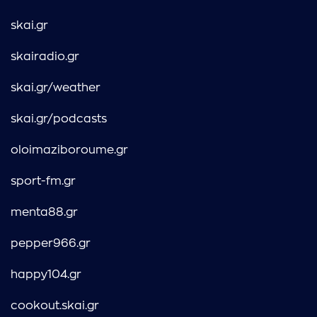
skai.gr
skairadio.gr
skai.gr/weather
skai.gr/podcasts
oloimaziboroume.gr
sport-fm.gr
menta88.gr
pepper966.gr
happy104.gr
cookout.skai.gr