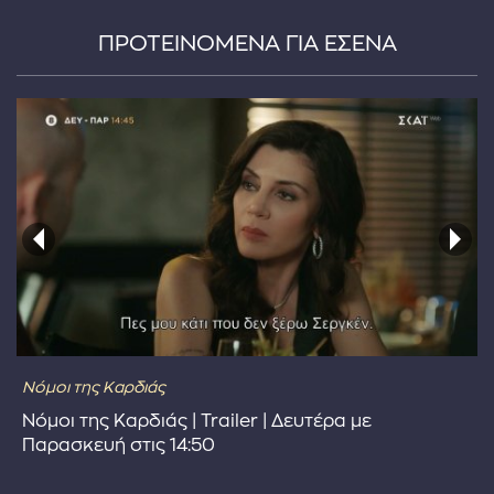
ΠΡΟΤΕΙΝΟΜΕΝΑ ΓΙΑ ΕΣΕΝΑ
...πληκτρολογήστε κείμενο προς αναζήτηση
Νόμοι της Καρδιάς
Νόμοι της Καρδιάς | Trailer | Δευτέρα με
Παρασκευή στις 14:50