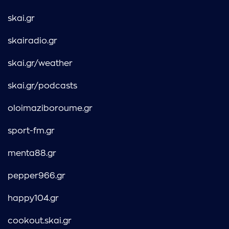
skai.gr
skairadio.gr
skai.gr/weather
skai.gr/podcasts
oloimaziboroume.gr
sport-fm.gr
menta88.gr
pepper966.gr
happy104.gr
cookout.skai.gr