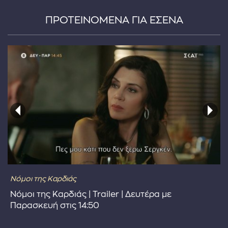
ΠΡΟΤΕΙΝΟΜΕΝΑ ΓΙΑ ΕΣΕΝΑ
...πληκτρολογήστε κείμενο προς αναζήτηση
Νόμοι της Καρδιάς
Νόμοι της Καρδιάς | Trailer | Δευτέρα με
Παρασκευή στις 14:50