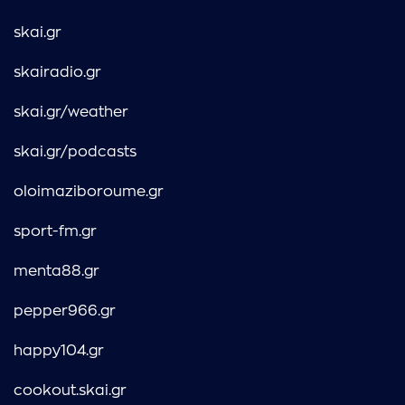
skai.gr
skairadio.gr
skai.gr/weather
skai.gr/podcasts
oloimaziboroume.gr
sport-fm.gr
menta88.gr
pepper966.gr
happy104.gr
cookout.skai.gr