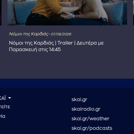
Νόμοι της Καρδιάς-
07/08/2026
Νόμοι της Καρδιάς | Trailer | Δευτέρα με
Παρασκευή στις 14:45
ΚΑΪ
skai.gr
είτε
skairadio.gr
νία
skai.gr/weather
skai.gr/podcasts