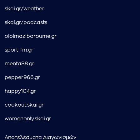
skai.gr/weather
skai.gr/podcasts
oloimaziboroume.gr
sport-fm.gr
menta88.gr
pepper966.gr
happy104.gr
cookout.skai.gr
womenonly.skai.gr
Αποτελέσματα Διαγωνισμών