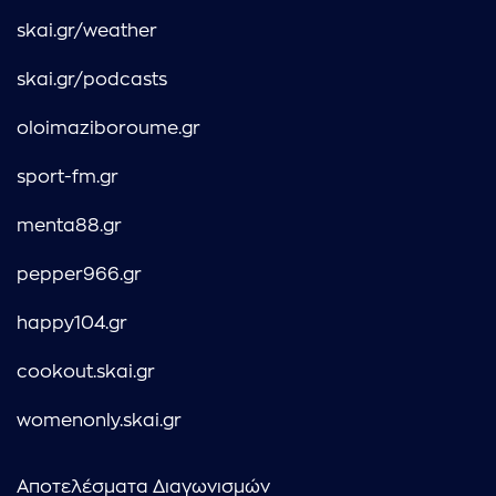
skai.gr/weather
skai.gr/podcasts
oloimaziboroume.gr
sport-fm.gr
menta88.gr
pepper966.gr
happy104.gr
cookout.skai.gr
womenonly.skai.gr
Αποτελέσματα Διαγωνισμών