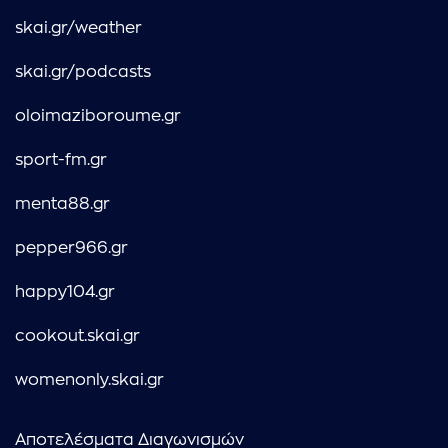
skai.gr/weather
skai.gr/podcasts
oloimaziboroume.gr
sport-fm.gr
menta88.gr
pepper966.gr
happy104.gr
cookout.skai.gr
womenonly.skai.gr
Αποτελέσματα Διαγωνισμών