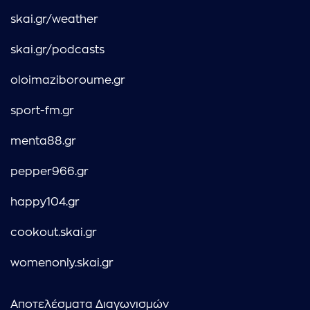
skai.gr/weather
skai.gr/podcasts
oloimaziboroume.gr
sport-fm.gr
menta88.gr
pepper966.gr
happy104.gr
cookout.skai.gr
womenonly.skai.gr
Αποτελέσματα Διαγωνισμών