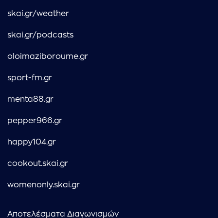
skai.gr/weather
skai.gr/podcasts
oloimaziboroume.gr
sport-fm.gr
menta88.gr
pepper966.gr
happy104.gr
cookout.skai.gr
womenonly.skai.gr
Αποτελέσματα Διαγωνισμών