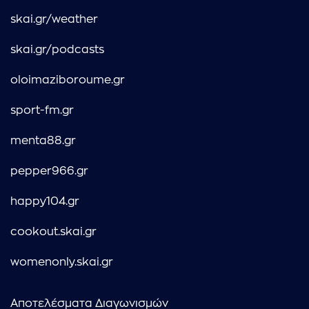
skai.gr/weather
skai.gr/podcasts
oloimaziboroume.gr
sport-fm.gr
menta88.gr
pepper966.gr
happy104.gr
cookout.skai.gr
womenonly.skai.gr
Αποτελέσματα Διαγωνισμών