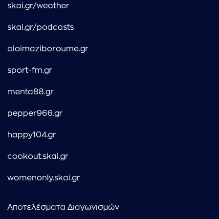
skai.gr/weather
skai.gr/podcasts
oloimaziboroume.gr
sport-fm.gr
menta88.gr
pepper966.gr
happy104.gr
cookout.skai.gr
womenonly.skai.gr
Αποτελέσματα Διαγωνισμών