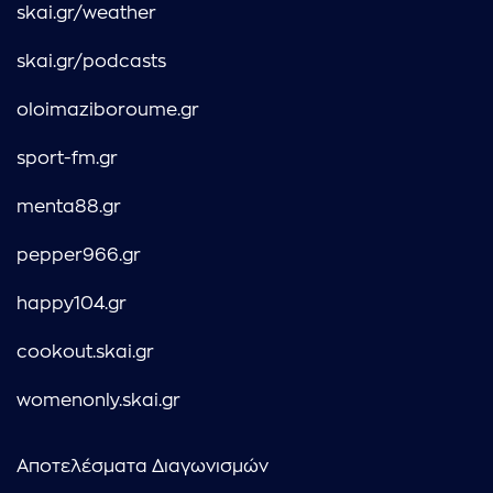
skai.gr/weather
skai.gr/podcasts
oloimaziboroume.gr
sport-fm.gr
menta88.gr
pepper966.gr
happy104.gr
cookout.skai.gr
womenonly.skai.gr
Αποτελέσματα Διαγωνισμών