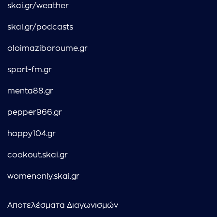
skai.gr/weather
skai.gr/podcasts
oloimaziboroume.gr
sport-fm.gr
menta88.gr
pepper966.gr
happy104.gr
cookout.skai.gr
womenonly.skai.gr
Αποτελέσματα Διαγωνισμών