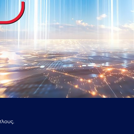
...πληκτρολογήστε κείμενο προς αναζήτηση
τλους.