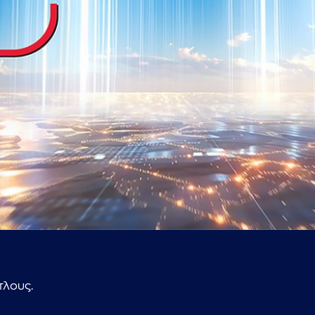
...πληκτρολογήστε κείμενο προς αναζήτηση
τλους.