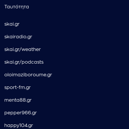
Ταυτότητα
skai.gr
skairadio.gr
skai.gr/weather
skai.gr/podcasts
oloimaziboroume.gr
sport-fm.gr
menta88.gr
pepper966.gr
happy104.gr