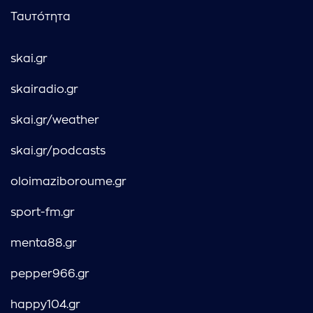
Ταυτότητα
skai.gr
skairadio.gr
skai.gr/weather
skai.gr/podcasts
oloimaziboroume.gr
sport-fm.gr
menta88.gr
pepper966.gr
happy104.gr