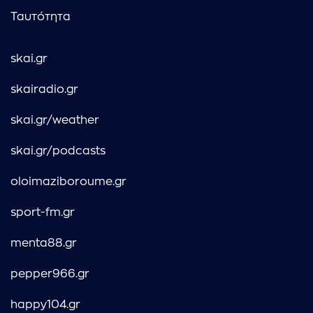
Ταυτότητα
skai.gr
skairadio.gr
skai.gr/weather
skai.gr/podcasts
oloimaziboroume.gr
sport-fm.gr
menta88.gr
pepper966.gr
happy104.gr