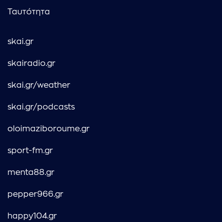
Ταυτότητα
skai.gr
skairadio.gr
skai.gr/weather
skai.gr/podcasts
oloimaziboroume.gr
sport-fm.gr
menta88.gr
pepper966.gr
happy104.gr