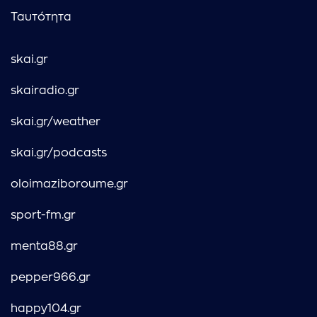
Ταυτότητα
skai.gr
skairadio.gr
skai.gr/weather
skai.gr/podcasts
oloimaziboroume.gr
sport-fm.gr
menta88.gr
pepper966.gr
happy104.gr