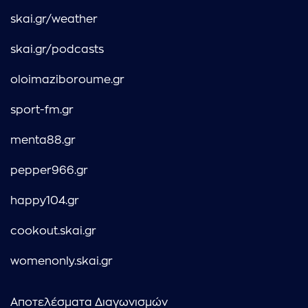
skai.gr/weather
skai.gr/podcasts
oloimaziboroume.gr
sport-fm.gr
menta88.gr
pepper966.gr
happy104.gr
cookout.skai.gr
womenonly.skai.gr
Αποτελέσματα Διαγωνισμών