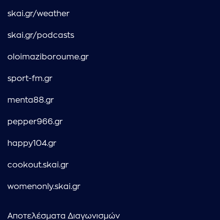
skai.gr/weather
skai.gr/podcasts
oloimaziboroume.gr
sport-fm.gr
menta88.gr
pepper966.gr
happy104.gr
cookout.skai.gr
womenonly.skai.gr
Αποτελέσματα Διαγωνισμών