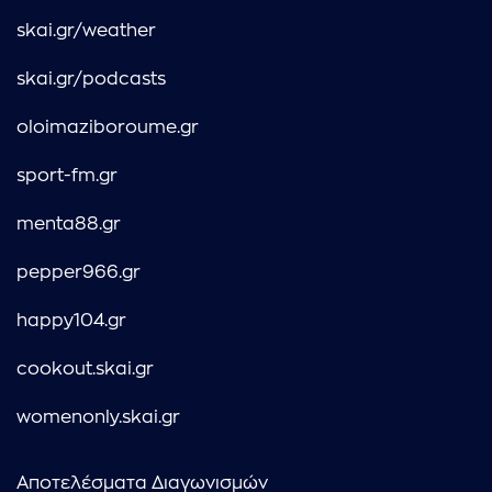
skai.gr/weather
skai.gr/podcasts
oloimaziboroume.gr
sport-fm.gr
menta88.gr
pepper966.gr
happy104.gr
cookout.skai.gr
womenonly.skai.gr
Αποτελέσματα Διαγωνισμών