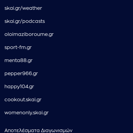
skai.gr/weather
skai.gr/podcasts
oloimaziboroume.gr
sport-fm.gr
menta88.gr
pepper966.gr
happy104.gr
cookout.skai.gr
womenonly.skai.gr
Αποτελέσματα Διαγωνισμών