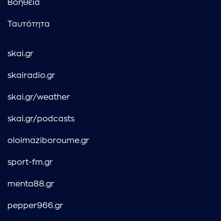
Βοήθεια
Ταυτότητα
skai.gr
skairadio.gr
skai.gr/weather
skai.gr/podcasts
oloimaziboroume.gr
sport-fm.gr
menta88.gr
pepper966.gr