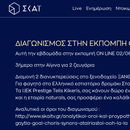
Live
Ενημέρωση
Ντοκι
ΔΙΑΓΩΝΙΣΜΟΣ ΣΤΗΝ ΕΚΠΟΜΠΗ O
Αυτή την εβδομάδα στην εκπομπή ON LINE 02/06
3ήμερο στην Αίγινα για 2 ζευγάρια
Διαμονή 2 διανυκτερεύσεις στο ξενοδοχείο ΞΑΝ
Για φαγητό στο Ελληνικό εστιατόριο δρομάκι Στ
Τα Ι.ΙΕΚ Prestige Telis Kikeris, σας κάνουν δώρο
και η εταιρία naturals, σας προσφέρει ένα καλάθι
Αναλυτικά οι όροι του διαγωνισμού :
http://www.skaitv.gr/analytikoi-oroi-kai-proyp
gaytia-goal-choris-synora-atairiastoi-ooh-la-la