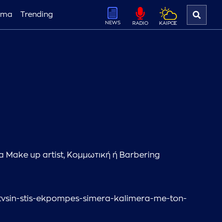
ema
Trending
NEWS
ΚΑΙΡΟΣ
RADIO
τα Make up artist, Κομμωτική ή Barbering
i-tvsin-stis-ekpompes-simera-kalimera-me-ton-