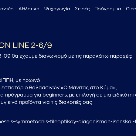
μαντέρ
Αθλητικά
Ψυχαγωγία
Σειρές
Πρόγραμμα
Cin
...πληκτρολογήστε κείμενο προς αναζήτηση
N LINE 2-6/9
-09 θα έχουμε διαγωνισμό με τις παρακάτω παροχές:
ΘΙΠΠΗ, με πρωινό
ο εστιατόριο θαλασσινών «Ο Μάνιτας στο Κύμα»,
 ένα πρόγραμμα για beginners, με επιλογή σε μια ειδικότη
 υγιεινά προϊόντα για τις διακοπές σας
otheseis-symmetochis-tileoptikoy-diagonismon-isonska