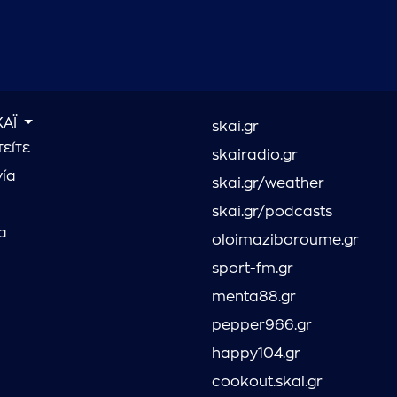
ΚΑΪ
skai.gr
είτε
skairadio.gr
νία
skai.gr/weather
skai.gr/podcasts
α
oloimaziboroume.gr
sport-fm.gr
menta88.gr
pepper966.gr
happy104.gr
cookout.skai.gr