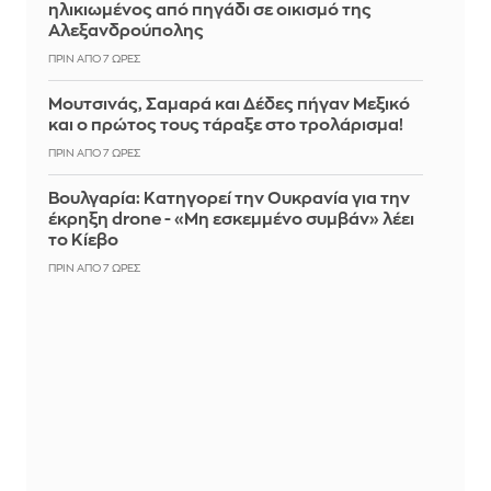
ηλικιωμένος από πηγάδι σε οικισμό της
Αλεξανδρούπολης
ΠΡΙΝ ΑΠΌ 7 ΏΡΕΣ
Μουτσινάς, Σαμαρά και Δέδες πήγαν Μεξικό
και ο πρώτος τους τάραξε στο τρολάρισμα!
ΠΡΙΝ ΑΠΌ 7 ΏΡΕΣ
Βουλγαρία: Κατηγορεί την Ουκρανία για την
έκρηξη drone - «Μη εσκεμμένο συμβάν» λέει
το Κίεβο
ΠΡΙΝ ΑΠΌ 7 ΏΡΕΣ