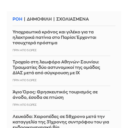
ΡΟΗ
ΔΗΜΟΦΙΛΗ
ΣΧΟΛΙΑΣΜΕΝΑ
Υποχρεωτικά κράνος και γιλέκο για τα
ηλεκτρικά πατίνια στο Παρίσι: Έρχονται
τσουχτερά πρόστιμα
ΠΡΙΝ ΑΠΌ 5 ΏΡΕΣ
Τροχαίο στη λεωφόρο Αθηνών-Σουνίου:
Τραυματίες δύο αστυνομικοί της ομάδας
ΔΙΑΣ μετά από σύγκρουση με ΙΧ
ΠΡΙΝ ΑΠΌ 5 ΏΡΕΣ
Άγιο Όρος: Θρησκευτικός τουρισμός σε
άνοδο, έσοδα σε πτώση
ΠΡΙΝ ΑΠΌ 5 ΏΡΕΣ
Λευκάδα: Χειροπέδες σε 58χρονο μετά την
καταγγελία της 31χρονης συντρόφου του για
ενδοοικογενειακή βία