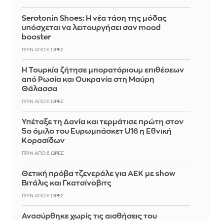
Serotonin Shoes: Η νέα τάση της μόδας
υπόσχεται να λειτουργήσει σαν mood
booster
ΠΡΙΝ ΑΠΌ 6 ΏΡΕΣ
Η Τουρκία ζήτησε μπορατόριουμ επιθέσεων
από Ρωσία και Ουκρανία στη Μαύρη
Θάλασσα
ΠΡΙΝ ΑΠΌ 6 ΏΡΕΣ
Υπέταξε τη Δανία και τερμάτισε πρώτη στον
5ο όμιλο του Ευρωμπάσκετ U16 η Εθνική
Κορασίδων
ΠΡΙΝ ΑΠΌ 6 ΏΡΕΣ
Θετική πρόβα τζενεράλε για ΑΕΚ με show
Βιτάλις και Γκατσίνοβιτς
ΠΡΙΝ ΑΠΌ 6 ΏΡΕΣ
Ανασύρθηκε χωρίς τις αισθήσεις του