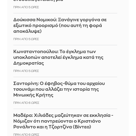
ΠΡΙΝ ΑΠΌ 5 ΏΡΕΣ
Δούκισσα Νομικού: Ξανάγινε γοργόνα σε
εξωτικό προορισμό (που αυτή τη φορά
αποκάλυψε)
ΠΡΙΝ ΑΠΌ 5 ΏΡΕΣ
Κωνσταντοπούλου: Το έγκλημα των
υποκλοπών αποτελεί έγκλημα κατά της
Δημοκρατίας
ΠΡΙΝ ΑΠΌ 5 ΏΡΕΣ
Σαντορίνη: Ο έφηβος-θύμα του αρχαίου
τσουνάμι που αλλάζει την ιστορία της
Μινωικής Κρήτης
ΠΡΙΝ ΑΠΌ 6 ΏΡΕΣ
Μαδέρα: Χιλιάδες μαζεύτηκαν σε εκκλησία -
Νόμιζαν ότι παντρεύονται ο Κριστιάνο
Ρονάλντο και η Τζορτζίνα (Βίντεο)
ΠΡΙΝ ΑΠΌ 6 ΏΡΕΣ