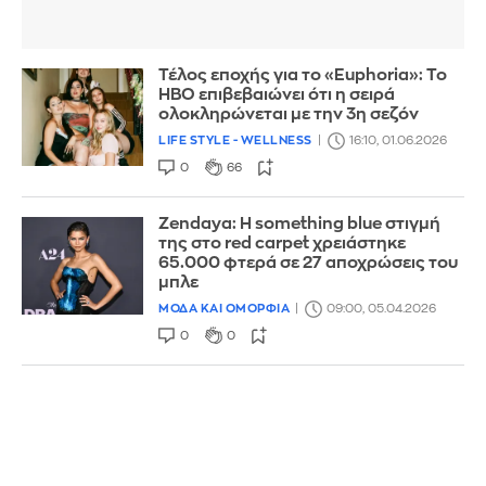
Τέλος εποχής για το «Euphoria»: Το
HBO επιβεβαιώνει ότι η σειρά
ολοκληρώνεται με την 3η σεζόν
LIFE STYLE - WELLNESS
16:10, 01.06.2026
0
66
Zendaya: Η something blue στιγμή
της στο red carpet χρειάστηκε
65.000 φτερά σε 27 αποχρώσεις του
μπλε
ΜΟΔΑ ΚΑΙ ΟΜΟΡΦΙΑ
09:00, 05.04.2026
0
0