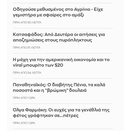
Οδηγούσε μεθυσμένος στο Αγρίνιο - Είχε
γεμιστήρα με σφαίρες στο αμάξι
ΠΡΙΝ ΑΠΌ 50 ΛΕΠΤΆ
Κατσαφάδος: Από Δευτέρα οι αιτήσεις για
αποζημιώσεις στους πυρόπληκτους
ΠΡΙΝ ΑΠΌ 51 ΛΕΠΤΆ
Η μάχη για την αμερικανική οικονομία και το
viral μπουρίτο των $20
ΠΡΙΝ ΑΠΌ 54 ΛΕΠΤΆ
Παναθηναϊκός: Ο διαβήτης Πένια, τα καλά
ποσοστά και η “βρώμικη” δουλειά
ΠΡΙΝ ΑΠΌ 1 ΏΡΑ
Όλγα Φαρμάκη: Οι ευχές για τα γενέθλιά της
φέτος γράφτηκαν σε...πέτρες
ΠΡΙΝ ΑΠΌ 1 ΏΡΑ