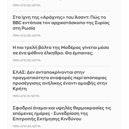
ΠΡΙΝ ΑΠΌ 25 ΛΕΠΤΆ
Στα ίχνη της «Αράχνης» του Άσαντ: Πώς το
BBC εντόπισε τον αρχικατάσκοπο της Συρίας
στη Ρωσία
ΠΡΙΝ ΑΠΌ 29 ΛΕΠΤΆ
Η πιο τρελή βόλτα της Μαδέρας γίνεται μέσα
σε ένα ψάθινο έλκηθρο. Θα έμπαινες;
ΠΡΙΝ ΑΠΌ 30 ΛΕΠΤΆ
ΕΛΑΣ: Δεν ανταποκρίνονται στην
πραγματικότητα αναφορές περί απόπειρας
προσέγγισης ανήλικης έναντι αμοιβής στην
Κρήτη
ΠΡΙΝ ΑΠΌ 31 ΛΕΠΤΆ
Σφοδροί άνεμοι και υψηλές θερμοκρασίες τις
επόμενες ημέρες - Συνεδρίαση της
Επιτροπής Εκτίμησης Κινδύνου
ΠΡΙΝ ΑΠΌ 45 ΛΕΠΤΆ