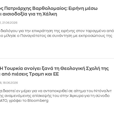
ς Πατριάρχης Βαρθολομαίος: Ειρήνη μέσω
ι αισιοδοξία για τη Χάλκη
2, 21.06.2026
ου διαλόγου για την επικράτηση της ειρήνης στον ταραγμένο απ
ο μίλησε ο Παναγιότατος σε συνάντηση με εκπροσώπους της
Η Τουρκία ανοίγει ξανά τη Θεολογική Σχολή της
 από πιέσεις Τραμπ και ΕΕ
26, 18.06.2026
χεδιαστεί εν μέρει για να ανταποκριθεί σε αίτημα του Ντόναλντ
ης αναμενόμενης επίσκεψής του στην Άγκυρα για τη σύνοδο
ΑΤΟ, γράφει το Bloomberg