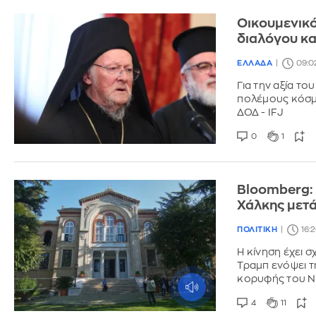
Οικουμενικό
διαλόγου κα
ΕΛΛΑΔΑ
09:0
Για την αξία τ
πολέμους κόσμ
ΔΟΔ - IFJ
0
1
Bloomberg: 
Χάλκης μετά
ΠΟΛΙΤΙΚΗ
16:
Η κίνηση έχει σ
Τραμπ ενόψει τ
κορυφής του Ν
4
11