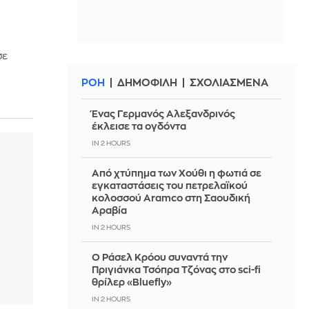
σε
ΡΟΗ
ΔΗΜΟΦΙΛΗ
ΣΧΟΛΙΑΣΜΕΝΑ
Ένας Γερμανός Αλεξανδρινός
έκλεισε τα ογδόντα
IN 2 HOURS
Από χτύπημα των Χούθι η φωτιά σε
εγκαταστάσεις του πετρελαϊκού
κολοσσού Aramco στη Σαουδική
Αραβία
IN 2 HOURS
Ο Ράσελ Κρόου συναντά την
Πριγιάνκα Τσόπρα Τζόνας στο sci-fi
θρίλερ «Bluefly»
IN 2 HOURS