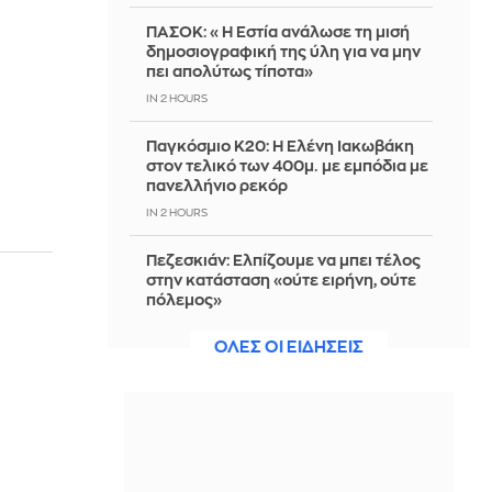
ΠΑΣΟΚ: «Η Εστία ανάλωσε τη μισή
δημοσιογραφική της ύλη για να μην
πει απολύτως τίποτα»
IN 2 HOURS
ό
Παγκόσμιο Κ20: Η Ελένη Ιακωβάκη
στον τελικό των 400μ. με εμπόδια με
πανελλήνιο ρεκόρ
IN 2 HOURS
Πεζεσκιάν: Ελπίζουμε να μπει τέλος
στην κατάσταση «ούτε ειρήνη, ούτε
πόλεμος»
IN 2 HOURS
ΟΛΕΣ ΟΙ ΕΙΔΗΣΕΙΣ
Τουρνάς στον ΣΚΑΪ: Σε επιφυλακή ο
κρατικός μηχανισμός – Από αμέλεια
το 90% των πυρκαγιών
IN 2 HOURS
Κάθε ζώδιο έχει ένα καλοκαιρινό