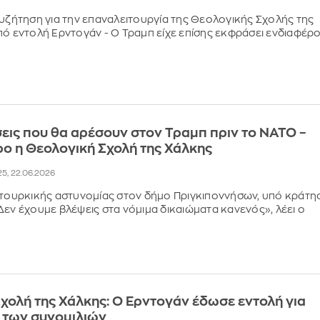
συζήτηση για την επαναλειτουργία της Θεολογικής Σχολής της
πό εντολή Ερντογάν - Ο Τραμπ είχε επίσης εκφράσει ενδιαφέρ
σεις που θα αρέσουν στον Τραμπ πριν το ΝΑΤΟ –
ρο η Θεολογική Σχολή της Χάλκης
25, 22.06.2026
 τουρκικής αστυνομίας στον δήμο Πριγκιποννήσων, υπό κράτη
Δεν έχουμε βλέψεις στα νόμιμα δικαιώματα κανενός», λέει ο
χολή της Χάλκης: Ο Ερντογάν έδωσε εντολή για
 των συνομιλιών